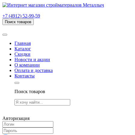
г. Рязань, проезд Яблочкова, дом 6, стр. В (НИТИ)
+7 (4912) 52-99-59
Поиск товаров
Товаров (
0
) на сумму
0.00 руб.
Главная
Каталог
Скидки
Новости и акции
О компании
Оплата и доставка
Контакты
Поиск товаров
Товаров (
0
) на сумму
0.00 руб.
Авторизация