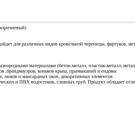
(коричневый)
ет для различных видов кровельной черепицы, фартуков, мета
знородными материалами (бетон-металл, пластик-металл, металл
ков ,брандмауэров, коньков крыш, примыканий и ендовы
, люков и мансардных окон, декоративных элементов
ческих и ПВХ водостоков, сливных труб. Продукт обладает отл