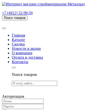
г. Рязань, проезд Яблочкова, дом 6, стр. В (НИТИ)
+7 (4912) 52-99-59
Поиск товаров
Товаров (
0
) на сумму
0.00 руб.
Главная
Каталог
Скидки
Новости и акции
О компании
Оплата и доставка
Контакты
Поиск товаров
Товаров (
0
) на сумму
0.00 руб.
Авторизация