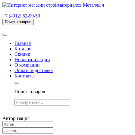
г. Рязань, проезд Яблочкова, дом 6, стр. В (НИТИ)
+7 (4912) 52-99-59
Поиск товаров
Товаров (
0
) на сумму
0.00 руб.
Главная
Каталог
Скидки
Новости и акции
О компании
Оплата и доставка
Контакты
Поиск товаров
Товаров (
0
) на сумму
0.00 руб.
Авторизация