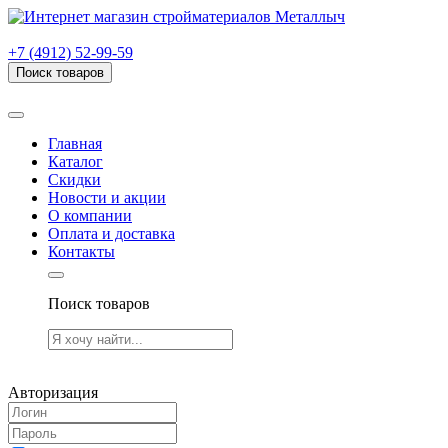
г. Рязань, проезд Яблочкова, дом 6, стр. В (НИТИ)
+7 (4912) 52-99-59
Поиск товаров
Товаров (
0
) на сумму
0.00 руб.
Главная
Каталог
Скидки
Новости и акции
О компании
Оплата и доставка
Контакты
Поиск товаров
Товаров (
0
) на сумму
0.00 руб.
Авторизация