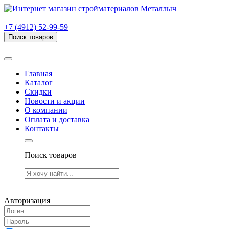
г. Рязань, проезд Яблочкова, дом 6, стр. В (НИТИ)
+7 (4912) 52-99-59
Поиск товаров
Товаров (
0
) на сумму
0.00 руб.
Главная
Каталог
Скидки
Новости и акции
О компании
Оплата и доставка
Контакты
Поиск товаров
Товаров (
0
) на сумму
0.00 руб.
Авторизация