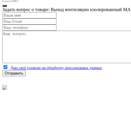
Задать вопрос о товаре: Выход вентиляции изолированный MA
Даю своё согласие на обработку персональных данных
Отправить
©
2026
Интернет-магазин строительных материалов 'Металлыч'
Политика конфиденциальности
Информация
О компании
Оплата и доставка
Новости и акции