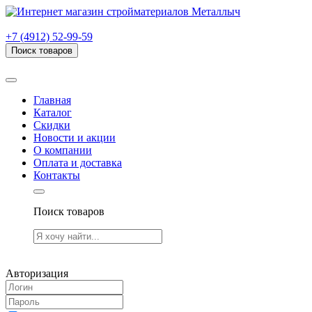
г. Рязань, проезд Яблочкова, дом 6, стр. В (НИТИ)
+7 (4912) 52-99-59
Поиск товаров
Товаров (
0
) на сумму
0.00 руб.
Главная
Каталог
Скидки
Новости и акции
О компании
Оплата и доставка
Контакты
Поиск товаров
Товаров (
0
) на сумму
0.00 руб.
Авторизация