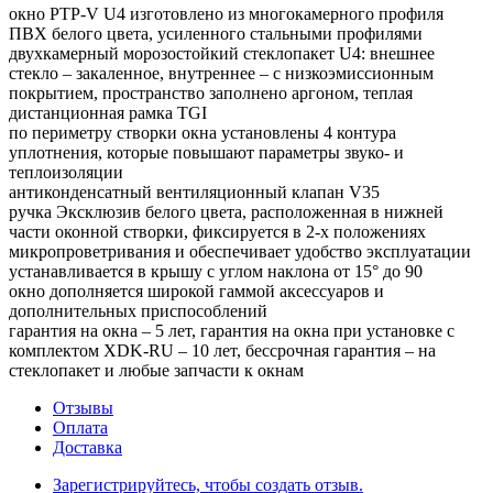
окно PTP-V U4 изготовлено из многокамерного профиля
ПВХ белого цвета, усиленного стальными профилями
двухкамерный морозостойкий стеклопакет U4: внешнее
стекло – закаленное, внутреннее – с низкоэмиссионным
покрытием, пространство заполнено аргоном, теплая
дистанционная рамка TGI
по периметру створки окна установлены 4 контура
уплотнения, которые повышают параметры звуко- и
теплоизоляции
антиконденсатный вентиляционный клапан V35
ручка Эксклюзив белого цвета, расположенная в нижней
части оконной створки, фиксируется в 2-х положениях
микропроветривания и обеспечивает удобство эксплуатации
устанавливается в крышу с углом наклона от 15° до 90
окно дополняется широкой гаммой аксессуаров и
дополнительных приспособлений
гарантия на окна – 5 лет, гарантия на окна при установке с
комплектом XDK-RU – 10 лет, бессрочная гарантия – на
стеклопакет и любые запчасти к окнам
Отзывы
Оплата
Доставка
Зарегистрируйтесь, чтобы создать отзыв.