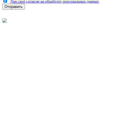
Даю своё согласие на обработку персональных данных
Отправить
©
2026
Интернет-магазин строительных материалов
'Металлыч' в Рязани
Политика конфиденциальности
Информация
О компании
Оплата и доставка
Новости и акции
Полезная информация
Личный кабинет
Вход
Регистрация
Моя корзина
Мои заказы
Контакты