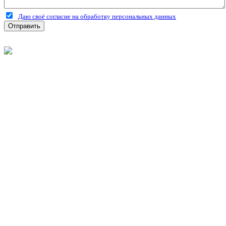
Даю своё согласие на обработку персональных данных
Отправить
©
2026
Интернет-магазин строительных материалов
'Металлыч' в Рязани
Политика конфиденциальности
Информация
О компании
Оплата и доставка
Новости и акции
Полезная информация
Личный кабинет
Вход
Регистрация
Моя корзина
Мои заказы
Контакты