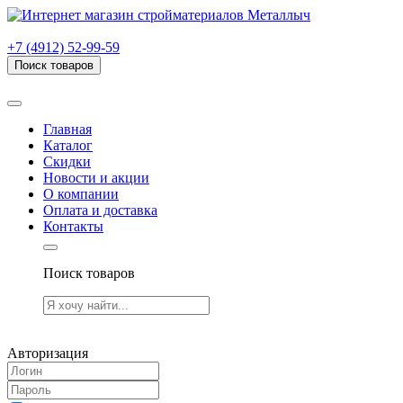
г. Рязань, проезд Яблочкова, дом 6, стр. В (НИТИ)
+7 (4912) 52-99-59
Поиск товаров
Товаров (
0
) на сумму
0.00 руб.
Главная
Каталог
Скидки
Новости и акции
О компании
Оплата и доставка
Контакты
Поиск товаров
Товаров (
0
) на сумму
0.00 руб.
Авторизация