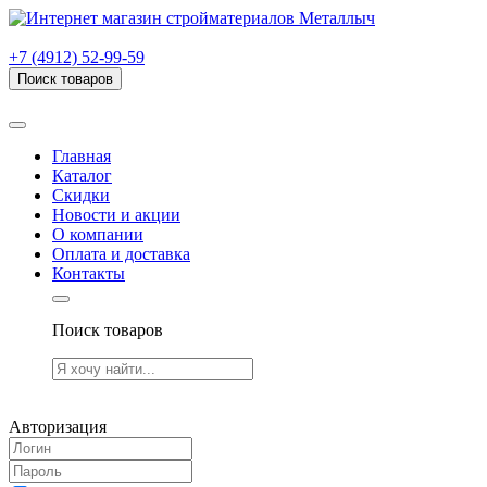
г. Рязань, проезд Яблочкова, дом 6, стр. В (НИТИ)
+7 (4912) 52-99-59
Поиск товаров
Товаров (
0
) на сумму
0.00 руб.
Главная
Каталог
Скидки
Новости и акции
О компании
Оплата и доставка
Контакты
Поиск товаров
Товаров (
0
) на сумму
0.00 руб.
Авторизация