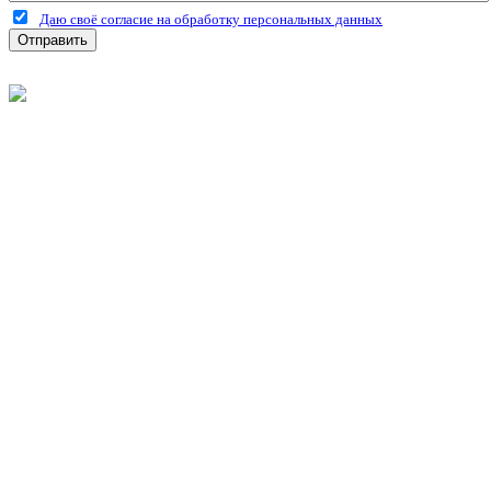
Даю своё согласие на обработку персональных данных
Отправить
©
2026
Интернет-магазин строительных материалов
'Металлыч' в Рязани
Политика конфиденциальности
Информация
О компании
Оплата и доставка
Новости и акции
Полезная информация
Личный кабинет
Вход
Регистрация
Моя корзина
Мои заказы
Контакты