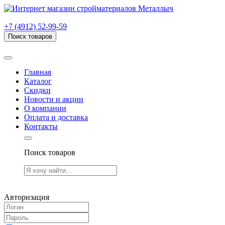
г. Рязань, проезд Яблочкова, дом 6, стр. В (НИТИ)
+7 (4912) 52-99-59
Поиск товаров
Товаров (
0
) на сумму
0.00 руб.
Главная
Каталог
Скидки
Новости и акции
О компании
Оплата и доставка
Контакты
Поиск товаров
Товаров (
0
) на сумму
0.00 руб.
Авторизация