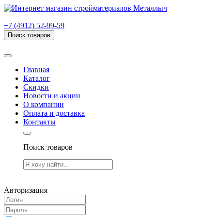
г. Рязань, проезд Яблочкова, дом 6, стр. В (НИТИ)
+7 (4912) 52-99-59
Поиск товаров
Товаров (
0
) на сумму
0.00 руб.
Главная
Каталог
Скидки
Новости и акции
О компании
Оплата и доставка
Контакты
Поиск товаров
Товаров (
0
) на сумму
0.00 руб.
Авторизация