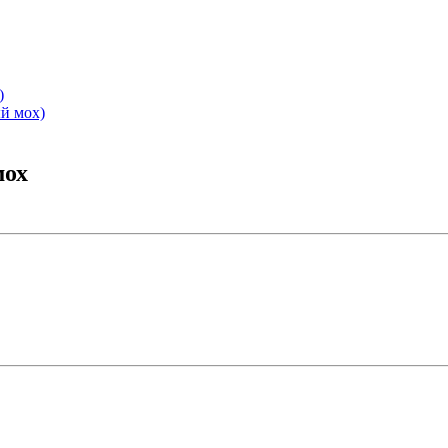
)
й мох)
мох