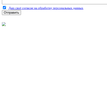
Даю своё согласие на обработку персональных данных
Отправить
©
2026
Интернет-магазин строительных материалов 'Металлыч'
Политика конфиденциальности
Информация
О компании
Оплата и доставка
Новости и акции
Полезная информация
Личный кабинет
Вход
Регистрация
Моя корзина
Мои заказы
Контакты