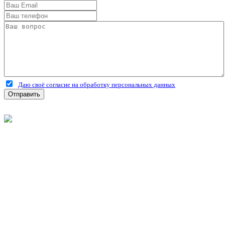
Даю своё согласие на обработку персональных данных
Отправить
©
2026
Интернет-магазин строительных материалов
'Металлыч' в Рязани
Политика конфиденциальности
Информация
О компании
Оплата и доставка
Новости и акции
Полезная информация