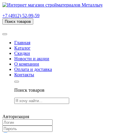
г. Рязань, проезд Яблочкова, дом 6, стр. В (НИТИ)
+7 (4912) 52-99-59
Поиск товаров
Товаров (
0
) на сумму
0.00 руб.
Главная
Каталог
Скидки
Новости и акции
О компании
Оплата и доставка
Контакты
Поиск товаров
Товаров (
0
) на сумму
0.00 руб.
Авторизация