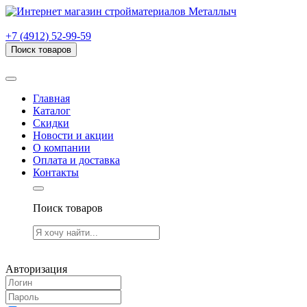
г. Рязань, проезд Яблочкова, дом 6, стр. В (НИТИ)
+7 (4912) 52-99-59
Поиск товаров
Товаров (
0
) на сумму
0.00 руб.
Главная
Каталог
Скидки
Новости и акции
О компании
Оплата и доставка
Контакты
Поиск товаров
Товаров (
0
) на сумму
0.00 руб.
Авторизация