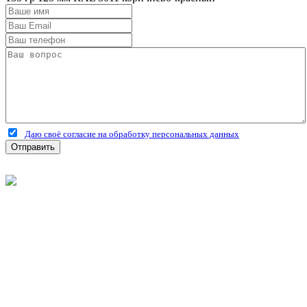
Даю своё согласие на обработку персональных данных
Отправить
©
2026
Интернет-магазин строительных материалов
'Металлыч' в Рязани
Политика конфиденциальности
Информация
О компании
Оплата и доставка
Новости и акции
Полезная информация