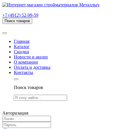
г. Рязань, проезд Яблочкова, дом 6, стр. В (НИТИ)
+7 (4912) 52-99-59
Поиск товаров
Товаров (
0
) на сумму
0.00 руб.
Главная
Каталог
Скидки
Новости и акции
О компании
Оплата и доставка
Контакты
Поиск товаров
Товаров (
0
) на сумму
0.00 руб.
Авторизация