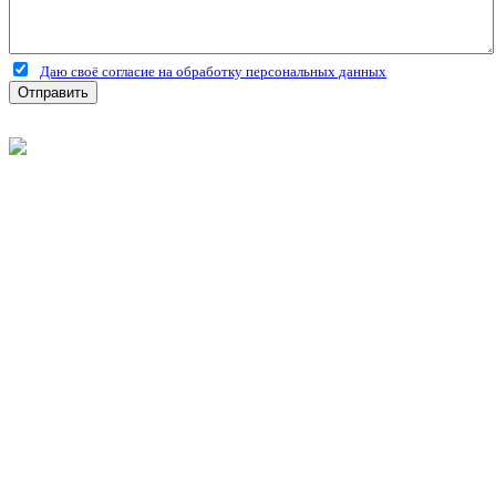
Даю своё согласие на обработку персональных данных
Отправить
©
2026
Интернет-магазин строительных материалов
'Металлыч' в Рязани
Политика конфиденциальности
Информация
О компании
Оплата и доставка
Новости и акции
Полезная информация
Личный кабинет
Вход
Регистрация
Моя корзина
Мои заказы