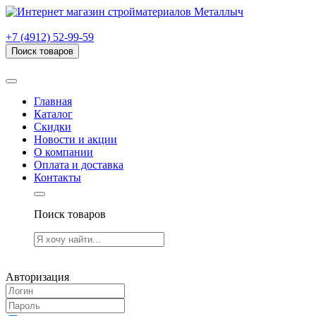
г. Рязань, проезд Яблочкова, дом 6, стр. В (НИТИ)
+7 (4912) 52-99-59
Поиск товаров
Товаров (
0
) на сумму
0.00 руб.
Главная
Каталог
Скидки
Новости и акции
О компании
Оплата и доставка
Контакты
Поиск товаров
Товаров (
0
) на сумму
0.00 руб.
Авторизация