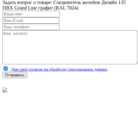
Задать вопрос о товаре: Соединитель желобов Дизайн 135
ПВХ Grand Line графит (RAL 7024)
Даю своё согласие на обработку персональных данных
Отправить
©
2026
Интернет-магазин строительных материалов
'Металлыч' в Рязани
Политика конфиденциальности
Информация
О компании
Оплата и доставка