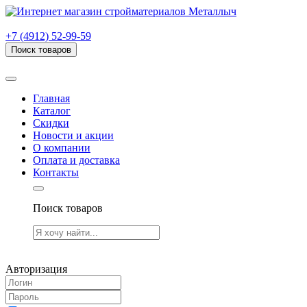
г. Рязань, проезд Яблочкова, дом 6, стр. В (НИТИ)
+7 (4912) 52-99-59
Поиск товаров
Товаров (
0
) на сумму
0.00 руб.
Главная
Каталог
Скидки
Новости и акции
О компании
Оплата и доставка
Контакты
Поиск товаров
Товаров (
0
) на сумму
0.00 руб.
Авторизация