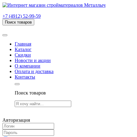
г. Рязань, проезд Яблочкова, дом 6, стр. В (НИТИ)
+7 (4912) 52-99-59
Поиск товаров
Товаров (
0
) на сумму
0.00 руб.
Главная
Каталог
Скидки
Новости и акции
О компании
Оплата и доставка
Контакты
Поиск товаров
Товаров (
0
) на сумму
0.00 руб.
Авторизация