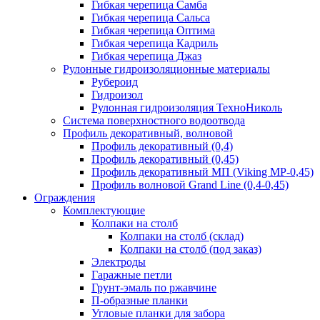
Гибкая черепица Самба
Гибкая черепица Сальса
Гибкая черепица Оптима
Гибкая черепица Кадриль
Гибкая черепица Джаз
Рулонные гидроизоляционные материалы
Рубероид
Гидроизол
Рулонная гидроизоляция ТехноНиколь
Система поверхностного водоотвода
Профиль декоративный, волновой
Профиль декоративный (0,4)
Профиль декоративный (0,45)
Профиль декоративный МП (Viking MP-0,45)
Профиль волновой Grand Line (0,4-0,45)
Ограждения
Комплектующие
Колпаки на столб
Колпаки на столб (склад)
Колпаки на столб (под заказ)
Электроды
Гаражные петли
Грунт-эмаль по ржавчине
П-образные планки
Угловые планки для забора