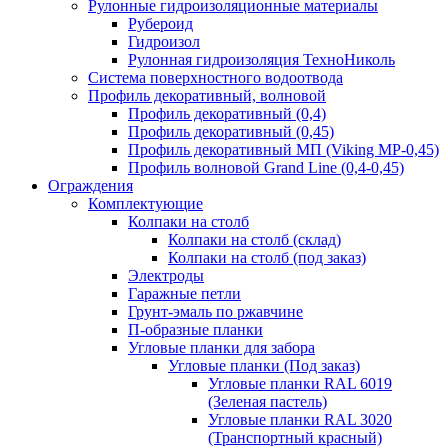
Рулонные гидроизоляционные материалы
Рубероид
Гидроизол
Рулонная гидроизоляция ТехноНиколь
Система поверхностного водоотвода
Профиль декоративный, волновой
Профиль декоративный (0,4)
Профиль декоративный (0,45)
Профиль декоративный МП (Viking MP-0,45)
Профиль волновой Grand Line (0,4-0,45)
Ограждения
Комплектующие
Колпаки на столб
Колпаки на столб (склад)
Колпаки на столб (под заказ)
Электроды
Гаражные петли
Грунт-эмаль по ржавчине
П-образные планки
Угловые планки для забора
Угловые планки (Под заказ)
Угловые планки RAL 6019
(Зеленая пастель)
Угловые планки RAL 3020
(Транспортный красный)