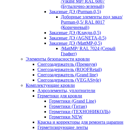
/Viking MP/ RAL 6007
(Бутылочно-зеленый)
Заказные ДЭ (Purman-0,5)
Доборные элементы под заказ/
Purman-0,5/ RAL 8017
(Коричневый)
Заказные ДЭ (Клауди-0,5)
Заказные ДЭ (AGNETA-0.5)
Заказные ДЭ (MattMP-0,5)
/MattMP/ RAL 7024 (Серый
Графит)
Элементы безопасности кровли
Снегозадержатель (Премиум)
Снегозадержатель (ROOFRetail)
Снегозадержатель (Grand line)
Снегозадержатель (VEGAStyle)
Комплектующие кровли
Аэроэлементы, уплотнители
Герметики для кровли
Герметики (Grand Line)
Герметики (Титан)
Герметики (ТЕХНОНИКОЛЬ)
Герметики NEW
Краска и корректоры для ремонта царапин
Герметизирующие ленты