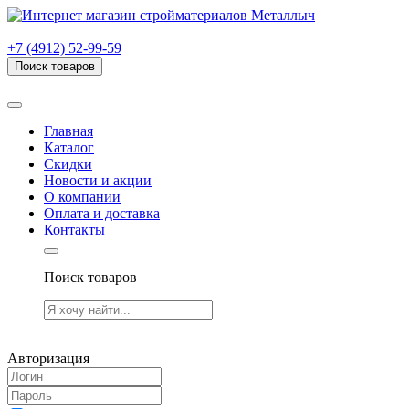
г. Рязань, проезд Яблочкова, дом 6, стр. В (НИТИ)
+7 (4912) 52-99-59
Поиск товаров
Товаров (
0
) на сумму
0.00 руб.
Главная
Каталог
Скидки
Новости и акции
О компании
Оплата и доставка
Контакты
Поиск товаров
Товаров (
0
) на сумму
0.00 руб.
Авторизация