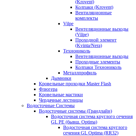
(Krovent)
Колпаки (Krovent)
Вентиляционные
комплекты
Vilpe
Вентеляционные выходы
(Vilpe)
Проходной элемент
(Kvinta/Nera)
Технониколь
Вентеляционные выходы
Проходные элементы
Колпаки Технониколь
Металлпрофиль
Дымники
Кровельные проходки Master Flash
Флюгера
Кровельные мастики
Чердачные лестницы
Водосточные Системы
Водосточные системы (Грандлайн)
Водосточная система круглого сечения
GL PE (бывш. Optima)
Водосточная система круглого
сечения GL Optima (RR32)