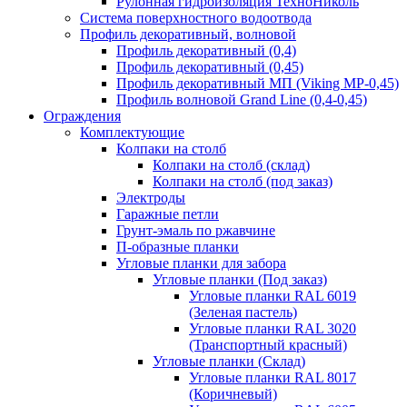
Рулонная гидроизоляция ТехноНиколь
Система поверхностного водоотвода
Профиль декоративный, волновой
Профиль декоративный (0,4)
Профиль декоративный (0,45)
Профиль декоративный МП (Viking MP-0,45)
Профиль волновой Grand Line (0,4-0,45)
Ограждения
Комплектующие
Колпаки на столб
Колпаки на столб (склад)
Колпаки на столб (под заказ)
Электроды
Гаражные петли
Грунт-эмаль по ржавчине
П-образные планки
Угловые планки для забора
Угловые планки (Под заказ)
Угловые планки RAL 6019
(Зеленая пастель)
Угловые планки RAL 3020
(Транспортный красный)
Угловые планки (Склад)
Угловые планки RAL 8017
(Коричневый)