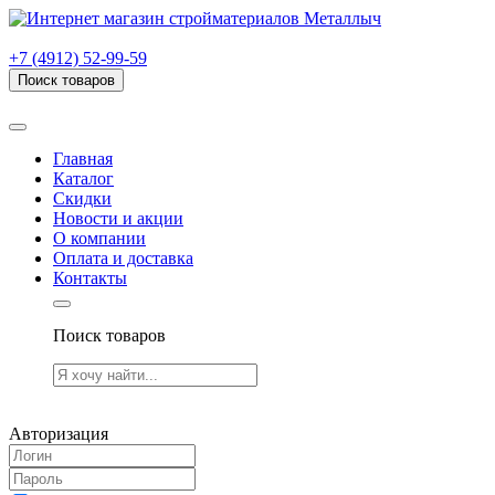
г. Рязань, проезд Яблочкова, дом 6, стр. В (НИТИ)
+7 (4912) 52-99-59
Поиск товаров
Товаров (
0
) на сумму
0.00 руб.
Главная
Каталог
Скидки
Новости и акции
О компании
Оплата и доставка
Контакты
Поиск товаров
Товаров (
0
) на сумму
0.00 руб.
Авторизация