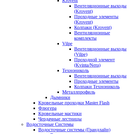
Krovent
Вентеляционные выходы
(Krovent)
Проходные элементы
(Krovent)
Колпаки (Krovent)
Вентиляционные
комплекты
Vilpe
Вентеляционные выходы
(Vilpe)
Проходной элемент
(Kvinta/Nera)
Технониколь
Вентеляционные выходы
Проходные элементы
Колпаки Технониколь
Металлпрофиль
Дымники
Кровельные проходки Master Flash
Флюгера
Кровельные мастики
Чердачные лестницы
Водосточные Системы
Водосточные системы (Грандлайн)