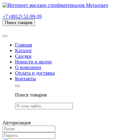
г. Рязань, проезд Яблочкова, дом 6, стр. В (НИТИ)
+7 (4912) 52-99-59
Поиск товаров
Товаров (
0
) на сумму
0.00 руб.
Главная
Каталог
Скидки
Новости и акции
О компании
Оплата и доставка
Контакты
Поиск товаров
Товаров (
0
) на сумму
0.00 руб.
Авторизация