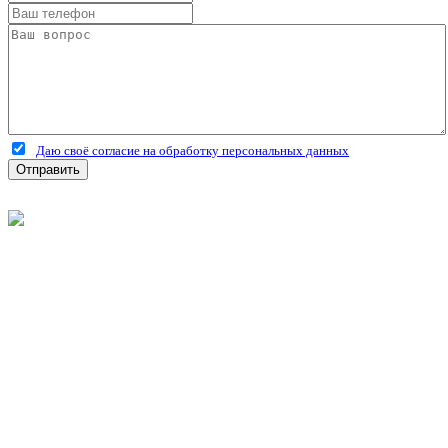
Даю своё согласие на обработку персональных данных
Отправить
©
2026
Интернет-магазин строительных материалов
'Металлыч' в Рязани
Политика конфиденциальности
Информация
О компании
Оплата и доставка
Новости и акции
Полезная информация
Личный кабинет