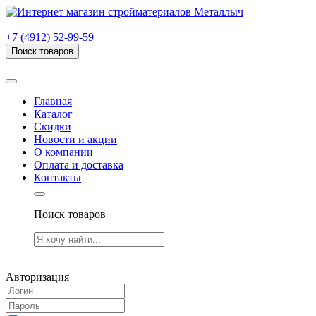
г. Рязань, проезд Яблочкова, дом 6, стр. В (НИТИ)
+7 (4912) 52-99-59
Поиск товаров
Товаров (
0
) на сумму
0.00 руб.
Главная
Каталог
Скидки
Новости и акции
О компании
Оплата и доставка
Контакты
Поиск товаров
Товаров (
0
) на сумму
0.00 руб.
Авторизация