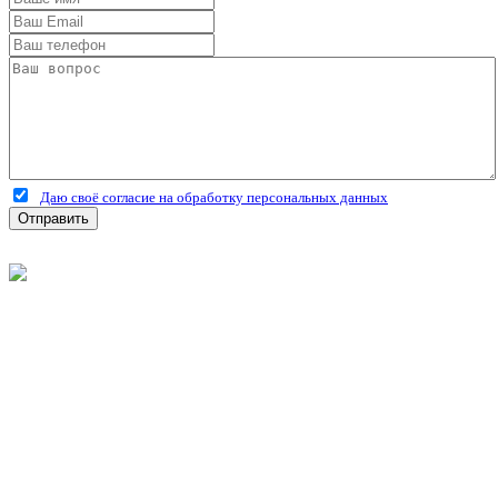
Даю своё согласие на обработку персональных данных
Отправить
©
2026
Интернет-магазин строительных материалов
'Металлыч' в Рязани
Политика конфиденциальности
Информация
О компании
Оплата и доставка
Новости и акции
Полезная информация