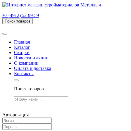
г. Рязань, проезд Яблочкова, дом 6, стр. В (НИТИ)
+7 (4912) 52-99-59
Поиск товаров
Товаров (
0
) на сумму
0.00 руб.
Главная
Каталог
Скидки
Новости и акции
О компании
Оплата и доставка
Контакты
Поиск товаров
Товаров (
0
) на сумму
0.00 руб.
Авторизация