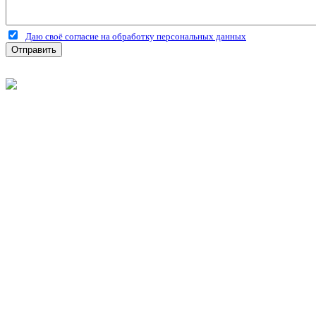
Даю своё согласие на обработку персональных данных
Отправить
©
2026
Интернет-магазин строительных материалов 'Металлыч'
Политика конфиденциальности
Информация
О компании
Оплата и доставка
Новости и акции
Полезная информация
Личный кабинет
Вход
Регистрация
Моя корзина
Мои заказы
Контакты