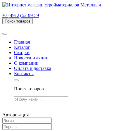
г. Рязань, проезд Яблочкова, дом 6, стр. В (НИТИ)
+7 (4912) 52-99-59
Поиск товаров
Товаров (
0
) на сумму
0.00 руб.
Главная
Каталог
Скидки
Новости и акции
О компании
Оплата и доставка
Контакты
Поиск товаров
Товаров (
0
) на сумму
0.00 руб.
Авторизация