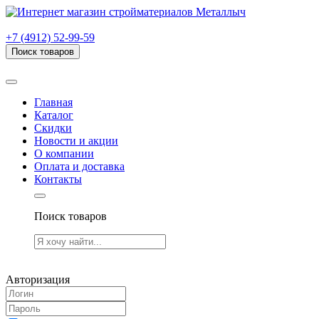
г. Рязань, проезд Яблочкова, дом 6, стр. В (НИТИ)
+7 (4912) 52-99-59
Поиск товаров
Товаров (
0
) на сумму
0.00 руб.
Главная
Каталог
Скидки
Новости и акции
О компании
Оплата и доставка
Контакты
Поиск товаров
Товаров (
0
) на сумму
0.00 руб.
Авторизация