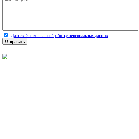
Даю своё согласие на обработку персональных данных
Отправить
©
2026
Интернет-магазин строительных материалов
'Металлыч' в Рязани
Политика конфиденциальности
Информация
О компании
Оплата и доставка
Новости и акции
Полезная информация
Личный кабинет
Вход