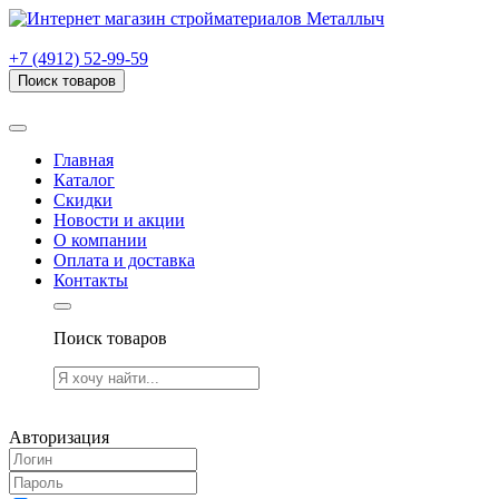
г. Рязань, проезд Яблочкова, дом 6, стр. В (НИТИ)
+7 (4912) 52-99-59
Поиск товаров
Товаров (
0
) на сумму
0.00 руб.
Главная
Каталог
Скидки
Новости и акции
О компании
Оплата и доставка
Контакты
Поиск товаров
Товаров (
0
) на сумму
0.00 руб.
Авторизация