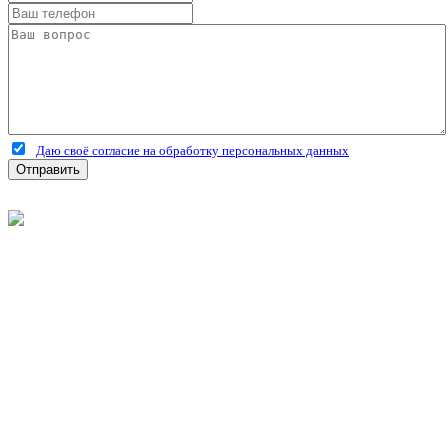
Даю своё согласие на обработку персональных данных
Отправить
©
2026
Интернет-магазин строительных материалов
'Металлыч' в Рязани
Политика конфиденциальности
Информация
О компании
Оплата и доставка
Новости и акции
Полезная информация
Личный кабинет