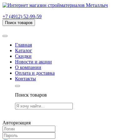
г. Рязань, проезд Яблочкова, дом 6, стр. В (НИТИ)
+7 (4912) 52-99-59
Поиск товаров
Товаров (
0
) на сумму
0.00 руб.
Главная
Каталог
Скидки
Новости и акции
О компании
Оплата и доставка
Контакты
Поиск товаров
Товаров (
0
) на сумму
0.00 руб.
Авторизация