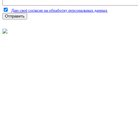
Даю своё согласие на обработку персональных данных
Отправить
©
2026
Интернет-магазин строительных материалов 'Металлыч'
Политика конфиденциальности
Информация
О компании
Оплата и доставка
Новости и акции
Полезная информация
Личный кабинет
Вход
Регистрация
Моя корзина
Мои заказы
Контакты