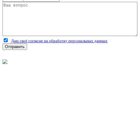
Даю своё согласие на обработку персональных данных
Отправить
©
2026
Интернет-магазин строительных материалов
'Металлыч' в Рязани
Политика конфиденциальности
Информация
О компании
Оплата и доставка
Новости и акции
Полезная информация
Личный кабинет