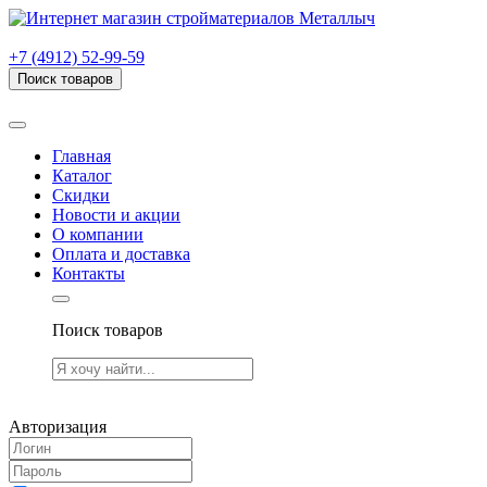
г. Рязань, проезд Яблочкова, дом 6, стр. В (НИТИ)
+7 (4912) 52-99-59
Поиск товаров
Товаров (
0
) на сумму
0.00 руб.
Главная
Каталог
Скидки
Новости и акции
О компании
Оплата и доставка
Контакты
Поиск товаров
Товаров (
0
) на сумму
0.00 руб.
Авторизация