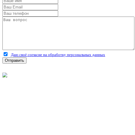
Даю своё согласие на обработку персональных данных
Отправить
©
2026
Интернет-магазин строительных материалов
'Металлыч' в Рязани
Политика конфиденциальности
Информация
О компании
Оплата и доставка
Новости и акции
Полезная информация