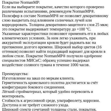
Покрытие NormanMP:
Если вы выбираете покрытие, качество которого проверено
различными испытаниями, рекомендуем NormanMP®.
Полиэфир в составе NormanMP® не позволяет декоративному
слою выцветать под влиянием солнечных лучей или
корродировать. Толщина декоративно-защитного слоя 25 мкм;
это покрытие выдерживает температуру до +100 °С.
Указанные характеристики позволяют применять его в любых
климатических условиях. За ним легко ухаживать, при
аккуратной эксплуатации кровля будет радовать вас на
протяжении долгого времени. Широкий выбор цветов (16
оттенков) позволит найти подходящий вариант для кровли в
любом стиле. Покрытие NormanMP® получило одобрение
специалистов МИСиС: образец успешно выдержал
воздействие соляного тумана в течение 1000 часов.
Преимущества:
Изготовление на заказ по меркам клиента.
Герметичность кровельного полотна достигается за счёт
конфигурации бокового соединения.
Лёгкий стройматериал, который удобно перевозить и
монтировать.
Стойкость к агрессивной среде, ультрафиолету, коррозии.
Доступна и не требует сложного ухода.
Широкий спектр сочетаний толщины стали, покрытия,