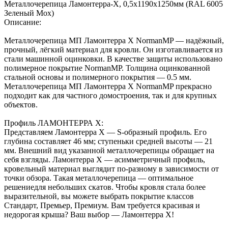
Металлочерепица Ламонтерра-Х, 0,5х1190х1250мм (RAL 6005
Зеленый Мох)
Описание:
Металлочерепица МП Ламонтерра X NormanMP — надёжный,
прочный, лёгкий материал для кровли. Он изготавливается из
стали машинной оцинковки. В качестве защиты использовано
полимерное покрытие NormanMP. Толщина оцинкованной
стальной основы и полимерного покрытия — 0.5 мм.
Металлочерепица МП Ламонтерра X NormanMP прекрасно
подходит как для частного домостроения, так и для крупных
объектов.
Профиль ЛАМОНТЕРРА X:
Представляем Ламонтерра X — S-образный профиль. Его
глубина составляет 46 мм; ступеньки средней высоты — 21
мм. Внешний вид указанной металлочерепицы обращает на
себя взгляды. Ламонтерра X — асимметричный профиль,
кровельный материал выглядит по-разному в зависимости от
точки обзора. Такая металлочерепица — оптимальное
решениедля небольших скатов. Чтобы кровля стала более
выразительной, вы можете выбрать покрытие классов
Стандарт, Премьер, Премиум. Вам требуется красивая и
недорогая крыша? Ваш выбор — Ламонтерра X!