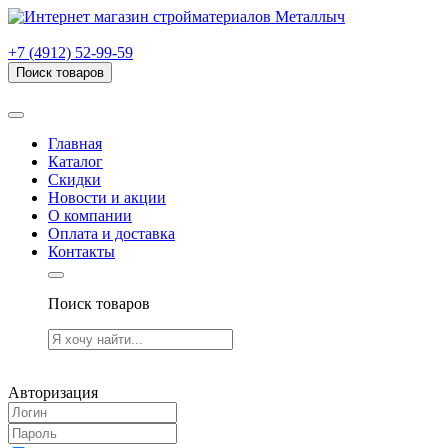
г. Рязань, проезд Яблочкова, дом 6, стр. В (НИТИ)
+7 (4912) 52-99-59
Поиск товаров
Товаров (
0
) на сумму
0.00 руб.
Главная
Каталог
Скидки
Новости и акции
О компании
Оплата и доставка
Контакты
Поиск товаров
Товаров (
0
) на сумму
0.00 руб.
Авторизация