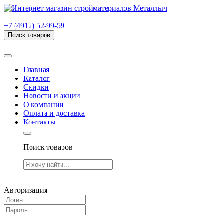
г. Рязань, проезд Яблочкова, дом 6, стр. В (НИТИ)
+7 (4912) 52-99-59
Поиск товаров
Товаров (
0
) на сумму
0.00 руб.
Главная
Каталог
Скидки
Новости и акции
О компании
Оплата и доставка
Контакты
Поиск товаров
Товаров (
0
) на сумму
0.00 руб.
Авторизация