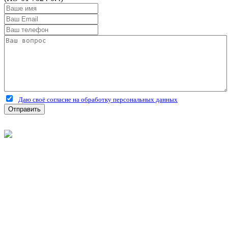
Даю своё согласие на обработку персональных данных
Отправить
©
2026
Интернет-магазин строительных материалов
'Металлыч' в Рязани
Политика конфиденциальности
Информация
О компании
Оплата и доставка
Новости и акции
Полезная информация