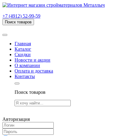
г. Рязань, проезд Яблочкова, дом 6, стр. В (НИТИ)
+7 (4912) 52-99-59
Поиск товаров
Товаров (
0
) на сумму
0.00 руб.
Главная
Каталог
Скидки
Новости и акции
О компании
Оплата и доставка
Контакты
Поиск товаров
Товаров (
0
) на сумму
0.00 руб.
Авторизация