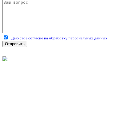
Даю своё согласие на обработку персональных данных
Отправить
©
2026
Интернет-магазин строительных материалов 'Металлыч'
Политика конфиденциальности
Информация
О компании
Оплата и доставка
Новости и акции
Полезная информация
Личный кабинет
Вход
Регистрация