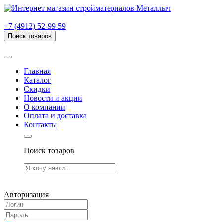
г. Рязань, проезд Яблочкова, дом 6, стр. В (НИТИ)
+7 (4912) 52-99-59
Поиск товаров
Товаров (
0
) на сумму
0.00 руб.
Главная
Каталог
Скидки
Новости и акции
О компании
Оплата и доставка
Контакты
Поиск товаров
Товаров (
0
) на сумму
0.00 руб.
Авторизация