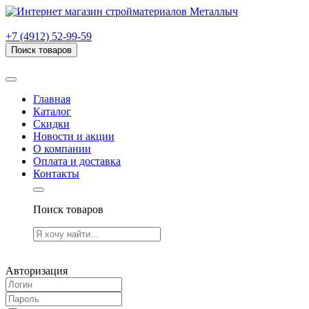
г. Рязань, проезд Яблочкова, дом 6, стр. В (НИТИ)
+7 (4912) 52-99-59
Поиск товаров
Товаров (
0
) на сумму
0.00 руб.
Главная
Каталог
Скидки
Новости и акции
О компании
Оплата и доставка
Контакты
Поиск товаров
Товаров (
0
) на сумму
0.00 руб.
Авторизация