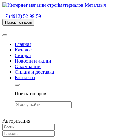
г. Рязань, проезд Яблочкова, дом 6, стр. В (НИТИ)
+7 (4912) 52-99-59
Поиск товаров
Товаров (
0
) на сумму
0.00 руб.
Главная
Каталог
Скидки
Новости и акции
О компании
Оплата и доставка
Контакты
Поиск товаров
Товаров (
0
) на сумму
0.00 руб.
Авторизация