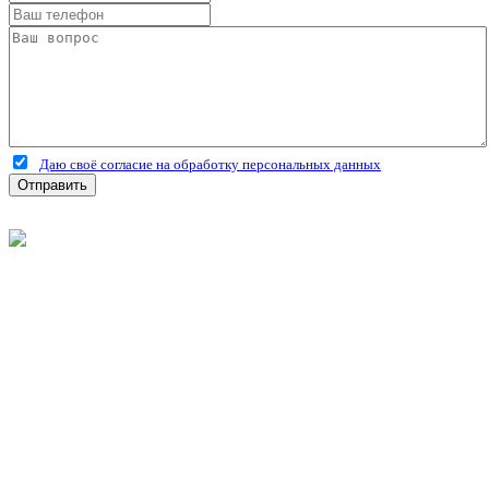
Даю своё согласие на обработку персональных данных
Отправить
©
2026
Интернет-магазин строительных материалов
'Металлыч' в Рязани
Политика конфиденциальности
Информация
О компании
Оплата и доставка
Новости и акции
Полезная информация
Личный кабинет