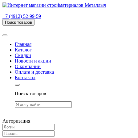
г. Рязань, проезд Яблочкова, дом 6, стр. В (НИТИ)
+7 (4912) 52-99-59
Поиск товаров
Товаров (
0
) на сумму
0.00 руб.
Главная
Каталог
Скидки
Новости и акции
О компании
Оплата и доставка
Контакты
Поиск товаров
Товаров (
0
) на сумму
0.00 руб.
Авторизация