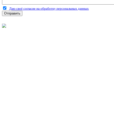
Даю своё согласие на обработку персональных данных
Отправить
©
2026
Интернет-магазин строительных материалов 'Металлыч'
Политика конфиденциальности
Информация
О компании
Оплата и доставка
Новости и акции
Полезная информация
Личный кабинет
Вход
Регистрация
Моя корзина
Мои заказы
Контакты