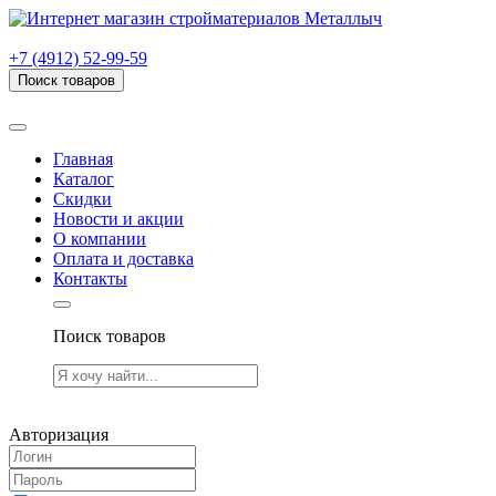
г. Рязань, проезд Яблочкова, дом 6, стр. В (НИТИ)
+7 (4912) 52-99-59
Поиск товаров
Товаров (
0
) на сумму
0.00 руб.
Главная
Каталог
Скидки
Новости и акции
О компании
Оплата и доставка
Контакты
Поиск товаров
Товаров (
0
) на сумму
0.00 руб.
Авторизация