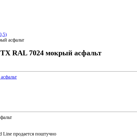
,5)
рый асфальт
p ТХ RAL 7024 мокрый асфальт
сфальт
d Line продается поштучно