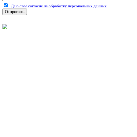
Даю своё согласие на обработку персональных данных
Отправить
©
2026
Интернет-магазин строительных материалов 'Металлыч'
Политика конфиденциальности
Информация
О компании
Оплата и доставка
Новости и акции
Полезная информация
Личный кабинет
Вход
Регистрация
Моя корзина
Мои заказы
Контакты