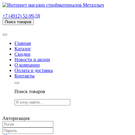
г. Рязань, проезд Яблочкова, дом 6, стр. В (НИТИ)
+7 (4912) 52-99-59
Поиск товаров
Товаров (
0
) на сумму
0.00 руб.
Главная
Каталог
Скидки
Новости и акции
О компании
Оплата и доставка
Контакты
Поиск товаров
Товаров (
0
) на сумму
0.00 руб.
Авторизация