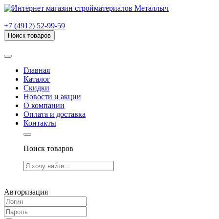
г. Рязань, проезд Яблочкова, дом 6, стр. В (НИТИ)
+7 (4912) 52-99-59
Поиск товаров
Товаров (
0
) на сумму
0.00 руб.
Главная
Каталог
Скидки
Новости и акции
О компании
Оплата и доставка
Контакты
Поиск товаров
Товаров (
0
) на сумму
0.00 руб.
Авторизация