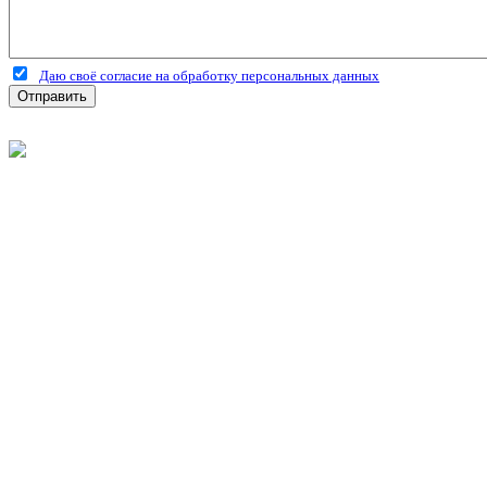
Даю своё согласие на обработку персональных данных
Отправить
©
2026
Интернет-магазин строительных материалов 'Металлыч'
Политика конфиденциальности
Информация
О компании
Оплата и доставка
Новости и акции
Полезная информация
Личный кабинет
Вход
Регистрация
Моя корзина
Мои заказы