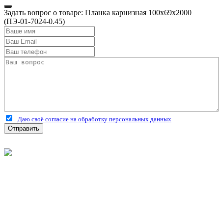
Задать вопрос о товаре: Планка карнизная 100х69х2000
(ПЭ-01-7024-0.45)
Даю своё согласие на обработку персональных данных
Отправить
©
2026
Интернет-магазин строительных материалов
'Металлыч' в Рязани
Политика конфиденциальности
Информация
О компании