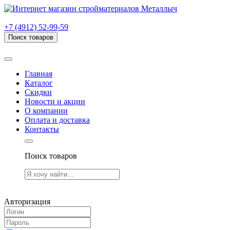
г. Рязань, проезд Яблочкова, дом 6, стр. В (НИТИ)
+7 (4912) 52-99-59
Поиск товаров
Товаров (
0
) на сумму
0.00 руб.
Главная
Каталог
Скидки
Новости и акции
О компании
Оплата и доставка
Контакты
Поиск товаров
Товаров (
0
) на сумму
0.00 руб.
Авторизация