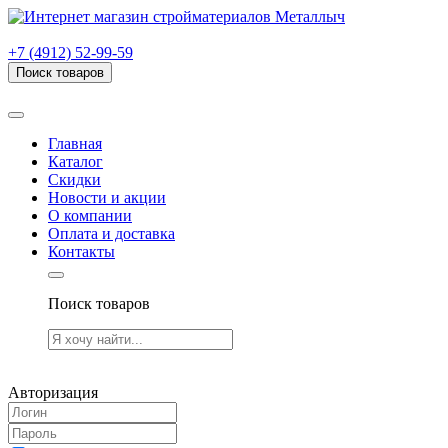
г. Рязань, проезд Яблочкова, дом 6, стр. В (НИТИ)
+7 (4912) 52-99-59
Поиск товаров
Товаров (
0
) на сумму
0.00 руб.
Главная
Каталог
Скидки
Новости и акции
О компании
Оплата и доставка
Контакты
Поиск товаров
Товаров (
0
) на сумму
0.00 руб.
Авторизация