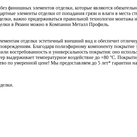
 без финишных элементов отделки, которые являются обязательн
артные элементы отделки от попадания грязи и влаги в места ст
делки, важно придерживаться правильной технологии монтажа 
тделки в Рязани можно в Компании Металл Профиль.
ементам отделки эстетичный внешний вид и обеспечит отличну
повреждениям. Благодаря полиэфирному компоненту покрытие э
вили востребованность и универсальность покрытия: оно исполь
эстер выдерживает температурное воздействие до +80 °С. Покры
ество по умеренной цене! Мы предоставляем до 5 лет* гарантии 
делки.