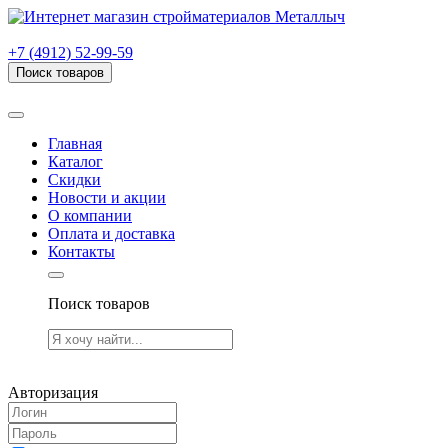
г. Рязань, проезд Яблочкова, дом 6, стр. В (НИТИ)
+7 (4912) 52-99-59
Поиск товаров
Товаров (
0
) на сумму
0.00 руб.
Главная
Каталог
Скидки
Новости и акции
О компании
Оплата и доставка
Контакты
Поиск товаров
Товаров (
0
) на сумму
0.00 руб.
Авторизация