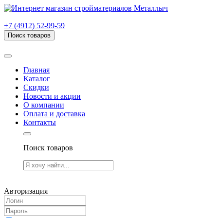
г. Рязань, проезд Яблочкова, дом 6, стр. В (НИТИ)
+7 (4912) 52-99-59
Поиск товаров
Товаров (
0
) на сумму
0.00 руб.
Главная
Каталог
Скидки
Новости и акции
О компании
Оплата и доставка
Контакты
Поиск товаров
Товаров (
0
) на сумму
0.00 руб.
Авторизация