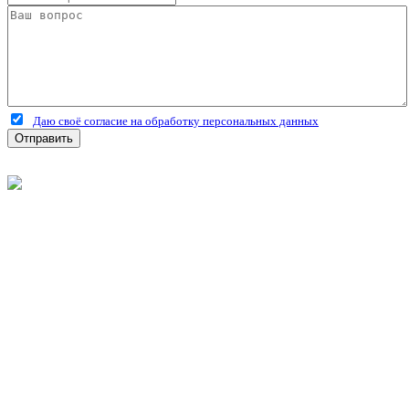
Даю своё согласие на обработку персональных данных
Отправить
©
2026
Интернет-магазин строительных материалов
'Металлыч' в Рязани
Политика конфиденциальности
Информация
О компании
Оплата и доставка
Новости и акции
Полезная информация
Личный кабинет