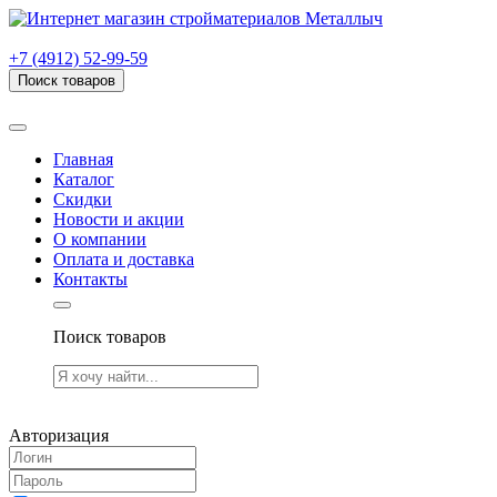
г. Рязань, проезд Яблочкова, дом 6, стр. В (НИТИ)
+7 (4912) 52-99-59
Поиск товаров
Товаров (
0
) на сумму
0.00 руб.
Главная
Каталог
Скидки
Новости и акции
О компании
Оплата и доставка
Контакты
Поиск товаров
Товаров (
0
) на сумму
0.00 руб.
Авторизация