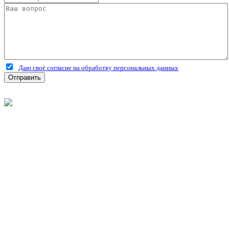
Даю своё согласие на обработку персональных данных
Отправить
©
2026
Интернет-магазин строительных материалов
'Металлыч' в Рязани
Политика конфиденциальности
Информация
О компании
Оплата и доставка
Новости и акции
Полезная информация
Личный кабинет