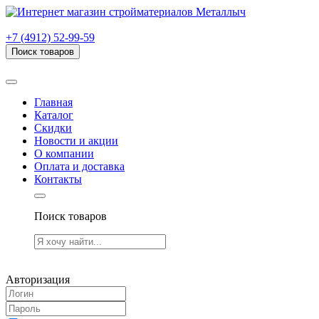
г. Рязань, проезд Яблочкова, дом 6, стр. В (НИТИ)
+7 (4912) 52-99-59
Поиск товаров
Товаров (
0
) на сумму
0.00 руб.
Главная
Каталог
Скидки
Новости и акции
О компании
Оплата и доставка
Контакты
Поиск товаров
Товаров (
0
) на сумму
0.00 руб.
Авторизация