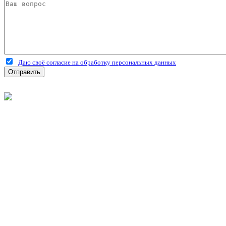
Даю своё согласие на обработку персональных данных
Отправить
©
2026
Интернет-магазин строительных материалов 'Металлыч'
Политика конфиденциальности
Информация
О компании
Оплата и доставка
Новости и акции
Полезная информация
Личный кабинет
Вход
Регистрация