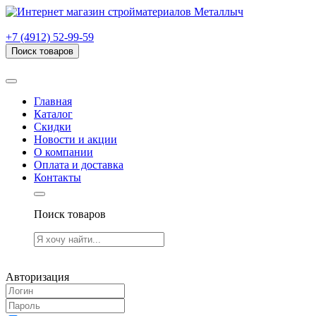
г. Рязань, проезд Яблочкова, дом 6, стр. В (НИТИ)
+7 (4912) 52-99-59
Поиск товаров
Товаров (
0
) на сумму
0.00 руб.
Главная
Каталог
Скидки
Новости и акции
О компании
Оплата и доставка
Контакты
Поиск товаров
Товаров (
0
) на сумму
0.00 руб.
Авторизация