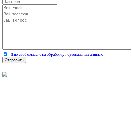
Даю своё согласие на обработку персональных данных
Отправить
©
2026
Интернет-магазин строительных материалов
'Металлыч' в Рязани
Политика конфиденциальности
Информация
О компании
Оплата и доставка
Новости и акции
Полезная информация