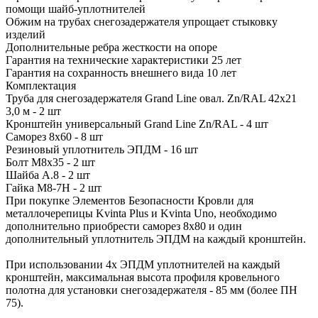
помощи шайб-уплотнителей
Обжим на трубах снегозадержателя упрощает стыковку
изделий
Дополнительные ребра жесткости на опоре
Гарантия на технические характеристики 25 лет
Гарантия на сохранность внешнего вида 10 лет
Комплектация
Труба для снегозадержателя Grand Line овал. Zn/RAL 42х21
3,0 м - 2 шт
Кронштейн универсальный Grand Line Zn/RAL - 4 шт
Саморез 8х60 - 8 шт
Резиновый уплотнитель ЭПДМ - 16 шт
Болт М8х35 - 2 шт
Шайба А.8 - 2 шт
Гайка М8-7Н - 2 шт
При покупке Элементов Безопасности Кровли для
металлочерепицы Kvinta Plus и Kvinta Uno, необходимо
дополнительно приобрести саморез 8х80 и один
дополнительный уплотнитель ЭПДМ на каждый кронштейн.
При использовании 4х ЭПДМ уплотнителей на каждый
кронштейн, максимальная высота профиля кровельного
полотна для установки снегозадержателя - 85 мм (более ПН
75).