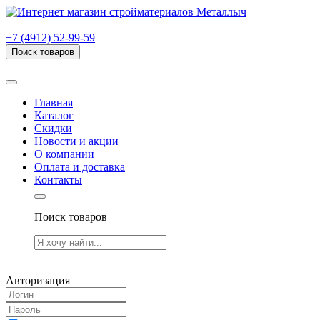
г. Рязань, проезд Яблочкова, дом 6, стр. В (НИТИ)
+7 (4912) 52-99-59
Поиск товаров
Товаров (
0
) на сумму
0.00 руб.
Главная
Каталог
Скидки
Новости и акции
О компании
Оплата и доставка
Контакты
Поиск товаров
Товаров (
0
) на сумму
0.00 руб.
Авторизация