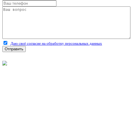
Даю своё согласие на обработку персональных данных
Отправить
©
2026
Интернет-магазин строительных материалов
'Металлыч' в Рязани
Политика конфиденциальности
Информация
О компании
Оплата и доставка
Новости и акции
Полезная информация
Личный кабинет