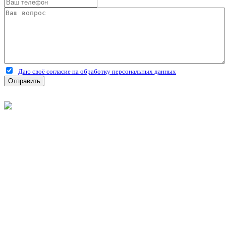
Даю своё согласие на обработку персональных данных
Отправить
©
2026
Интернет-магазин строительных материалов
'Металлыч' в Рязани
Политика конфиденциальности
Информация
О компании
Оплата и доставка
Новости и акции
Полезная информация
Личный кабинет