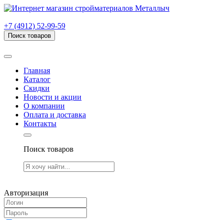
г. Рязань, проезд Яблочкова, дом 6, стр. В (НИТИ)
+7 (4912) 52-99-59
Поиск товаров
Товаров (
0
) на сумму
0.00 руб.
Главная
Каталог
Скидки
Новости и акции
О компании
Оплата и доставка
Контакты
Поиск товаров
Товаров (
0
) на сумму
0.00 руб.
Авторизация