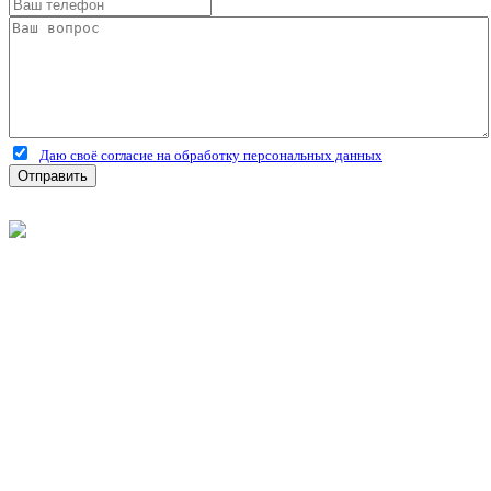
Даю своё согласие на обработку персональных данных
Отправить
©
2026
Интернет-магазин строительных материалов
'Металлыч' в Рязани
Политика конфиденциальности
Информация
О компании
Оплата и доставка
Новости и акции
Полезная информация
Личный кабинет